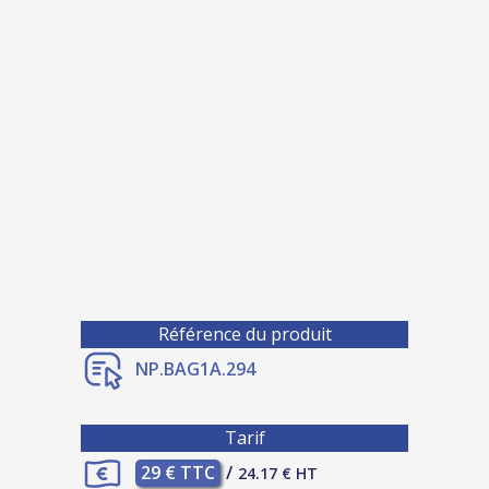
Référence du produit
NP.BAG1A.294
Tarif
29 € TTC
/
24.17 € HT