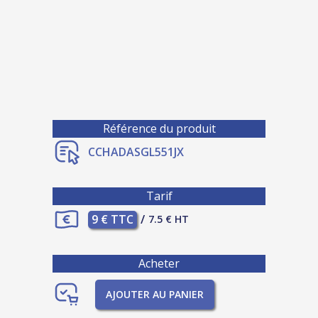
Référence du produit
CCHADASGL551JX
Tarif
9 € TTC
/
7.5 € HT
Acheter
AJOUTER AU PANIER