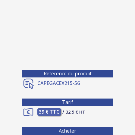
Référence du produit
CAPEGACEX215-56
Tarif
39 € TTC
/
32.5 € HT
Acheter