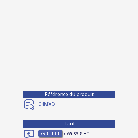
Référence du produit
C4MXD
Tarif
79 € TTC
/
65.83 € HT