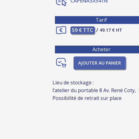
CAPENASX541N
Tarif
59 € TTC
/
49.17 € HT
Acheter
AJOUTER AU PANIER
Lieu de stockage :
l’atelier du portable 8 Av. René Coty,
Possibilité de retrait sur place