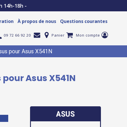
h 14h-18h -
ration
À propos de nous
Questions courantes
09 72 66 92 20
Panier
Mon compte
 Asus pour Asus X541N
s pour Asus X541N
ASUS