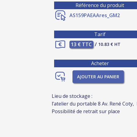
Référence du produit
AS159PAEAAres_GM2
Tarif
13 € TTC
/
10.83 € HT
Acheter
AJOUTER AU PANIER
Lieu de stockage :
l’atelier du portable 8 Av. René Coty,
Possibilité de retrait sur place