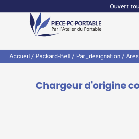
Ouvert tou
Accueil
/
Packard-Bell
/
Par_designation
/
Are
Chargeur d'origine c