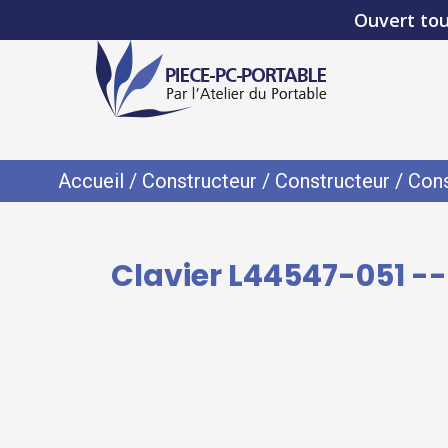
Ouvert tou
Accueil
/
Constructeur
/
Constructeur
/
Cons
Clavier L44547-051 --