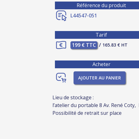
Référence du produit
L44547-051
Tarif
199 € TTC
/
165.83 € HT
Acheter
AJOUTER AU PANIER
Lieu de stockage :
l’atelier du portable 8 Av. René Coty,
Possibilité de retrait sur place