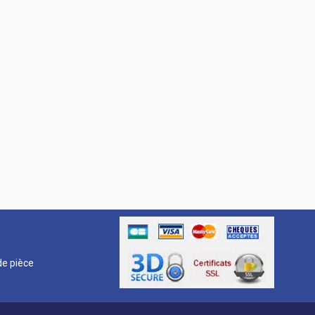
R
e pièce