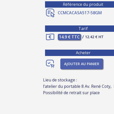
Référence du produit
CCMCACASA517-58GM
Tarif
14.9 € TTC
/
12.42 € HT
Acheter
AJOUTER AU PANIER
Lieu de stockage :
l’atelier du portable 8 Av. René Coty,
Possibilité de retrait sur place