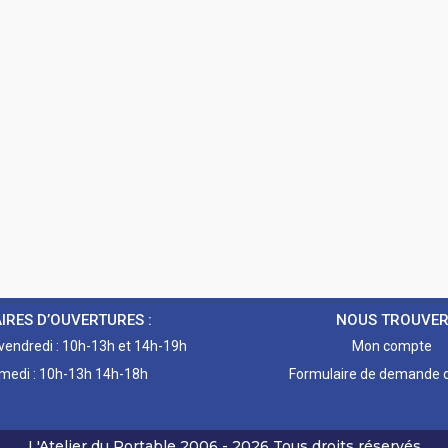
IRES D’OUVERTURES :
NOUS TROUVE
 vendredi : 10h-13h et 14h-19h
Mon compte
medi : 10h-13h 14h-18h
Formulaire de demande d
L'Atelier du Portable
2006 - 2026
Tous droits réservés