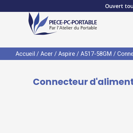
Ouvert tou
Accueil
/
Acer
/
Aspire
/
A517-58GM
/ Conne
Connecteur d'alimenta