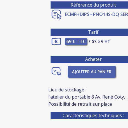
Référence du produit
ECMFHDIPSHPNO14S-DQ SER
Tarif
69 € TTC
/
57.5 € HT
Acheter
AJOUTER AU PANIER
Lieu de stockage :
l’atelier du portable 8 Av. René Coty,
Possibilité de retrait sur place
Caractèristiques techniques :