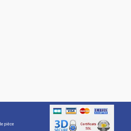
R
e pièce