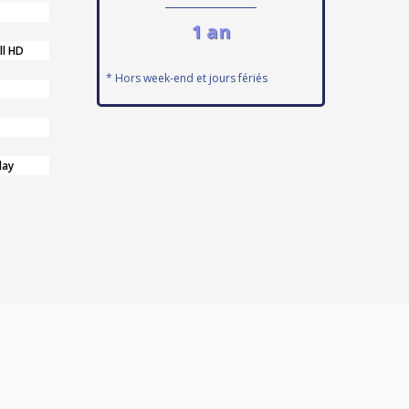
1 an
ll HD
* Hors week-end et jours fériés
lay