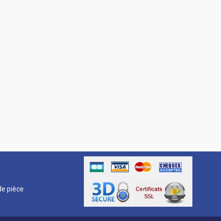
R
e pièce