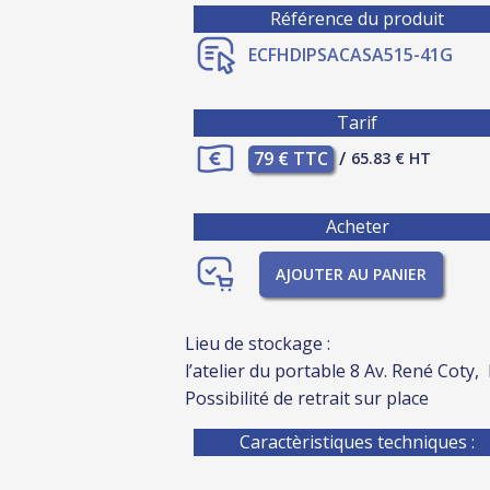
Référence du produit
ECFHDIPSACASA515-41G
Tarif
79 € TTC
/
65.83 € HT
Acheter
AJOUTER AU PANIER
Lieu de stockage :
l’atelier du portable 8 Av. René Coty,
Possibilité de retrait sur place
Caractèristiques techniques :