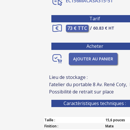
EC156MACASA315-51
Tarif
73 € TTC
/
60.83 € HT
Acheter
AJOUTER AU PANIER
Lieu de stockage :
l’atelier du portable 8 Av. René Coty,
Possibilité de retrait sur place
Caractèristiques techniques :
Taille :
15,6 pouces
Finition :
Mate