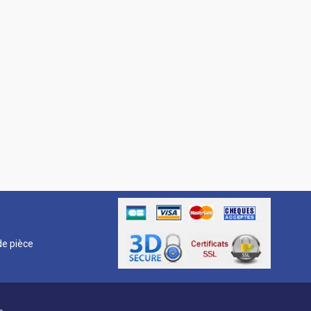
R
e pièce