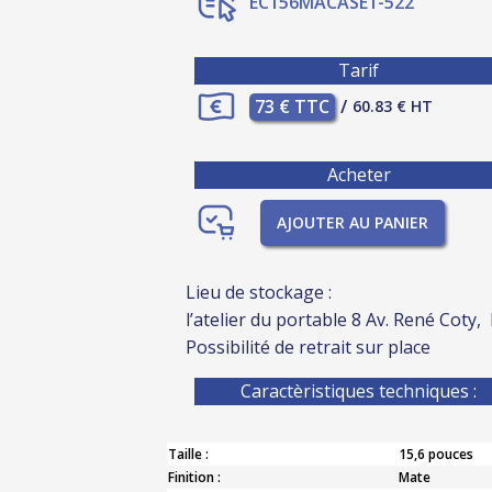
EC156MACASE1-522
Tarif
73 € TTC
/
60.83 € HT
Acheter
AJOUTER AU PANIER
Lieu de stockage :
l’atelier du portable 8 Av. René Coty,
Possibilité de retrait sur place
Caractèristiques techniques :
Taille :
15,6 pouces
Finition :
Mate