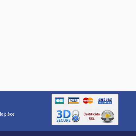
R
e pièce