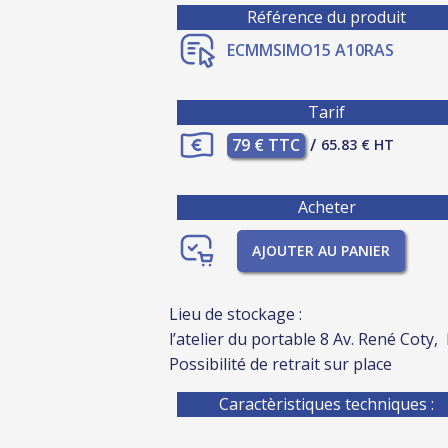
Référence du produit
ECMMSIMO15 A10RAS
Tarif
79 € TTC
/
65.83 € HT
Acheter
AJOUTER AU PANIER
Lieu de stockage :
l’atelier du portable 8 Av. René Coty,
Possibilité de retrait sur place
Caractèristiques techniques :