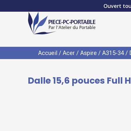
Ouvert tou
Accueil
/
Acer
/
Aspire
/
A315-34
/ 
Dalle 15,6 pouces Full