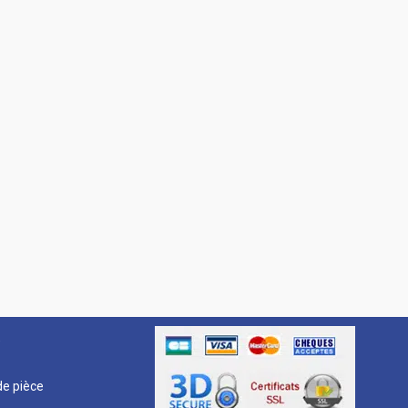
R
e pièce