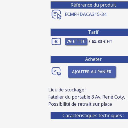
Référence du produit
ECMFHDACA315-34
Tarif
79 € TTC
/
65.83 € HT
Acheter
AJOUTER AU PANIER
Lieu de stockage :
l’atelier du portable 8 Av. René Coty,
Possibilité de retrait sur place
Caractèristiques techniques :