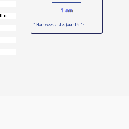
1 an
ll HD
* Hors week-end et jours fériés