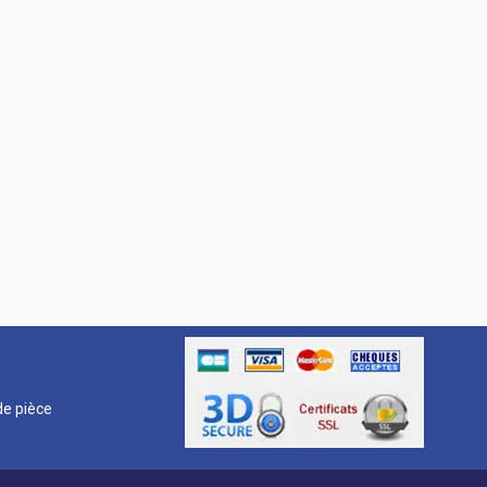
R
e pièce