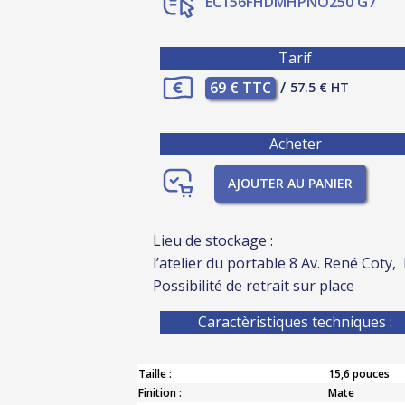
EC156FHDMHPNO250 G7
Tarif
69 € TTC
/
57.5 € HT
Acheter
AJOUTER AU PANIER
Lieu de stockage :
l’atelier du portable 8 Av. René Coty,
Possibilité de retrait sur place
Caractèristiques techniques :
Taille :
15,6 pouces
Finition :
Mate