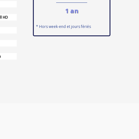
1 an
ll HD
* Hors week-end et jours fériés
n