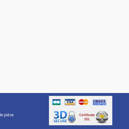
R
e pièce