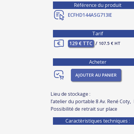
Référence du produit
ECFHD144ASG713IE
Tarif
129 € TTC
/
107.5 € HT
Acheter
AJOUTER AU PANIER
Lieu de stockage :
l’atelier du portable 8 Av. René Coty,
Possibilité de retrait sur place
Caractèristiques techniques :