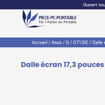
Ouvert tou
Accueil
/
Asus
/
G
/
G713IE
/ Dalle
Dalle écran 17,3 pouces