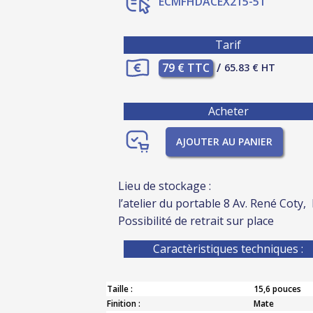
ECMFHDACEX215-51
Tarif
79 € TTC
/
65.83 € HT
Acheter
AJOUTER AU PANIER
Lieu de stockage :
l’atelier du portable 8 Av. René Coty,
Possibilité de retrait sur place
Caractèristiques techniques :
Taille :
15,6 pouces
Finition :
Mate