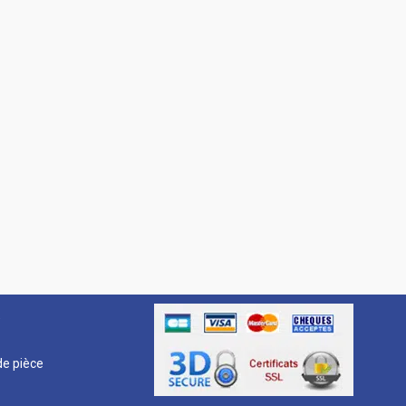
R
e pièce