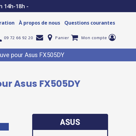
h 14h-18h -
ration
À propos de nous
Questions courantes
09 72 66 92 20
Panier
Mon compte
euve pour Asus FX505DY
pour Asus FX505DY
ASUS