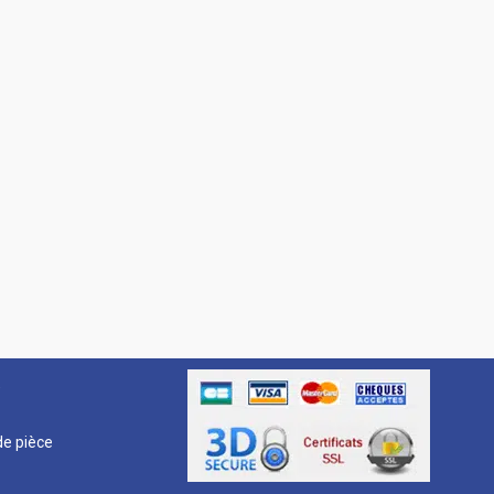
R
e pièce