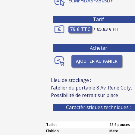
ECMFHDASFX505DY
Tarif
79 € TTC
/
65.83 € HT
Acheter
AJOUTER AU PANIER
Lieu de stockage :
l’atelier du portable 8 Av. René Coty,
Possibilité de retrait sur place
Caractèristiques techniques :
Taille :
15,6 pouces
Finition :
Mate