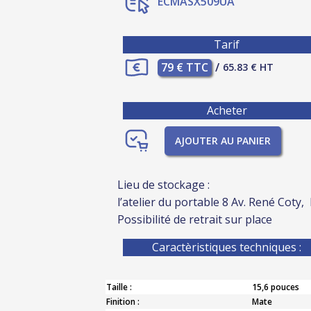
ECMASX509UA
Tarif
79 € TTC
/
65.83 € HT
Acheter
AJOUTER AU PANIER
Lieu de stockage :
l’atelier du portable 8 Av. René Coty,
Possibilité de retrait sur place
Caractèristiques techniques :
Taille :
15,6 pouces
Finition :
Mate