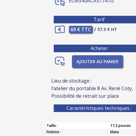
ECM340ACAS7741G
Tarif
69 € TTC
/
57.5 € HT
Acheter
AJOUTER AU PANIER
Lieu de stockage :
l’atelier du portable 8 Av. René Coty,
Possibilité de retrait sur place
Caractèristiques techniques :
Taille :
17,3 pouces
Finition :
Mate