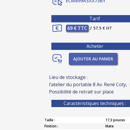
ECM899ASXX73BY
Tarif
69 € TTC
/
57.5 € HT
Acheter
AJOUTER AU PANIER
Lieu de stockage :
l’atelier du portable 8 Av. René Coty,
Possibilité de retrait sur place
Caractèristiques techniques :
Taille :
17,3 pouces
Finition :
Mate