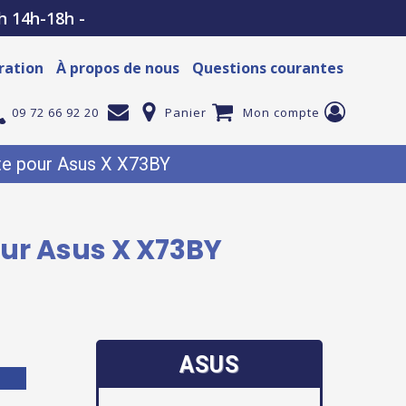
h 14h-18h -
ration
À propos de nous
Questions courantes
09 72 66 92 20
Panier
Mon compte
e pour Asus X X73BY
ur Asus X X73BY
ASUS