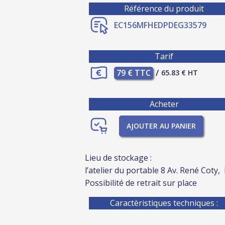
Référence du produit
EC156MFHEDPDEG33579
Tarif
79 € TTC
/
65.83 € HT
Acheter
AJOUTER AU PANIER
Lieu de stockage :
l’atelier du portable 8 Av. René Coty,
Possibilité de retrait sur place
Caractèristiques techniques :