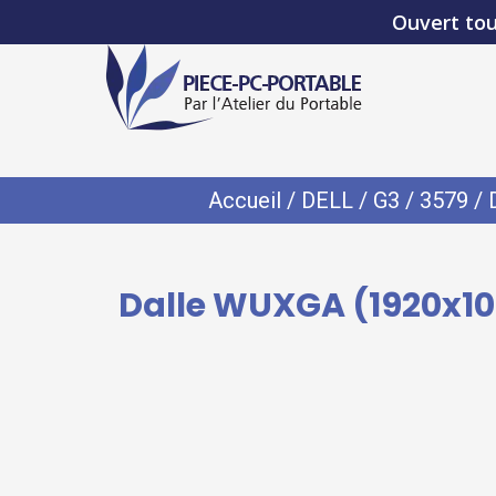
Ouvert tou
Accueil
/
DELL
/
G3
/
3579
/ 
Dalle WUXGA (1920x108