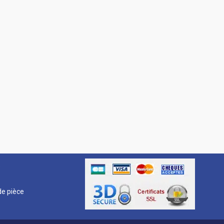
R
e pièce