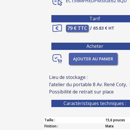
EC156MFHEDPMSIGE62 6QD
Tarif
79 € TTC
/
65.83 € HT
Acheter
AJOUTER AU PANIER
Lieu de stockage :
l’atelier du portable 8 Av. René Coty,
Possibilité de retrait sur place
Caractèristiques techniques :
Taille :
15,6 pouces
Finition :
Mate