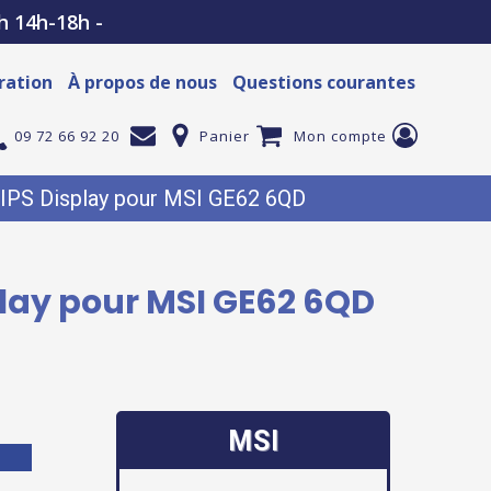
h 14h-18h -
ration
À propos de nous
Questions courantes
09 72 66 92 20
Panier
Mon compte
IPS Display pour MSI GE62 6QD
play pour MSI GE62 6QD
MSI