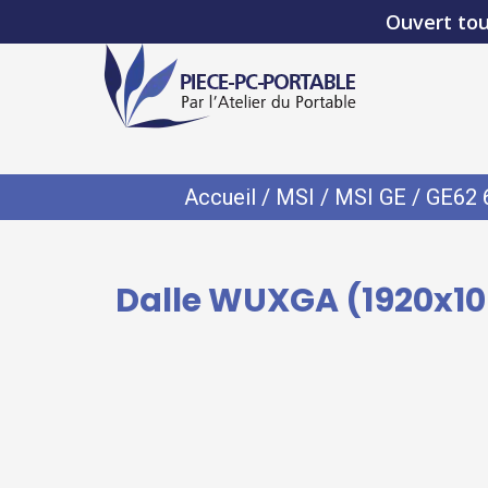
Ouvert tou
Accueil
/
MSI
/
MSI GE
/
GE62 
Dalle WUXGA (1920x108