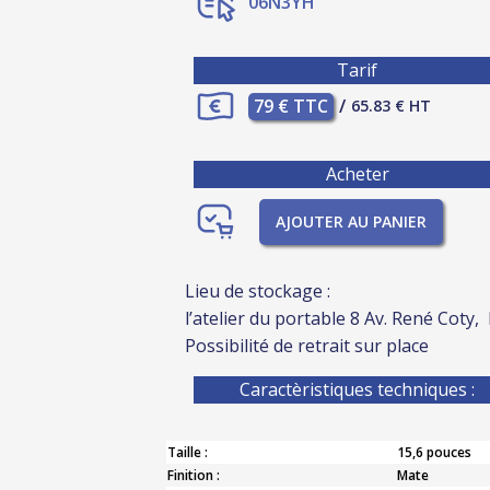
06N3YH
Tarif
79 € TTC
/
65.83 € HT
Acheter
AJOUTER AU PANIER
Lieu de stockage :
l’atelier du portable 8 Av. René Coty,
Possibilité de retrait sur place
Caractèristiques techniques :
Taille :
15,6 pouces
Finition :
Mate