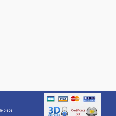
R
e pièce