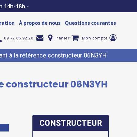
h 14h-18h -
ration
À propos de nous
Questions courantes
09 72 66 92 20
Panier
Mon compte
nt à la référence constructeur 06N3YH
ce constructeur 06N3YH
CONSTRUCTEUR