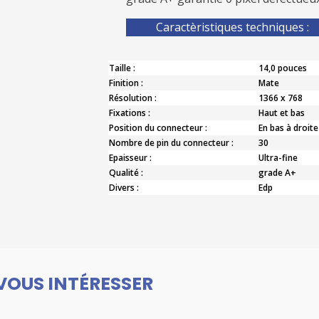
Caractèristiques techniques :
Taille :
14,0 pouces
Finition :
Mate
Résolution :
1366 x 768
Fixations :
Haut et bas
Position du connecteur :
En bas à droite
Nombre de pin du connecteur :
30
Epaisseur :
Ultra-fine
Qualité :
grade A+
Divers :
Edp
VOUS INTÉRESSER