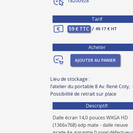
18200928
Tarif
59 € TTC
/
49.17 € HT
Acheter
AJOUTER AU PANIER
Lieu de stockage :
l’atelier du portable 8 Av. René Coty,
Possibilité de retrait sur place
Descriptif:
Dalle écran 14,0 pouces WXGA HD
(1366x768) edp mate - dalle neuve
grade A+ garantie 0 pixel défectueux