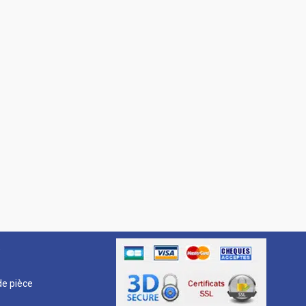
R
e pièce