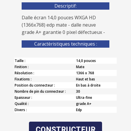
Descriptif:
Dalle écran 14,0 pouces WXGA HD
(1366x768) edp mate - dalle neuve
grade A+ garantie 0 pixel défectueux -
Caractèristiques techniques :
Taille :
14,0 pouces
Finition :
Mate
Résolution :
1366 x 768
Fixations :
Haut et bas
Position du connecteur :
En bas à droite
Nombre de pin du connecteur :
30
Epaisseur :
Ultra-fine
Qualité :
grade A+
Divers :
Edp
CONSTRUCTEUR