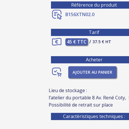
Référence du produit
B156XTN02.0
Tarif
45 € TTC
/
37.5 € HT
Acheter
AJOUTER AU PANIER
Lieu de stockage :
l’atelier du portable 8 Av. René Coty,
Possibilité de retrait sur place
Caractèristiques techniques :