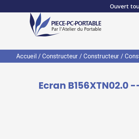
Ouvert tou
Accueil
/
Constructeur
/
Constructeur
/
Cons
Ecran B156XTN02.0 --