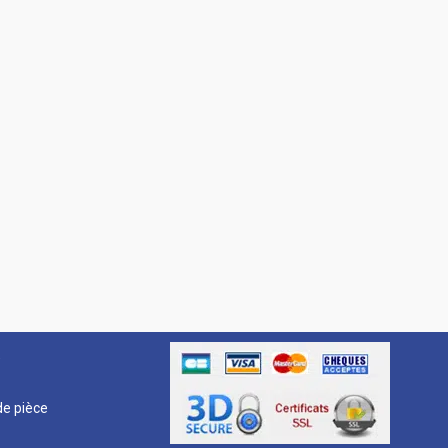
R
e pièce