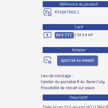
Référence du produit
B156XTN03.2
Tarif
69 € TTC
/
57.5 € HT
Acheter
AJOUTER AU PANIER
Lieu de stockage :
l’atelier du portable 8 Av. René Coty,
Possibilité de retrait sur place
Descriptif:
Dalle écran 15,6 pouces HD (1366x7