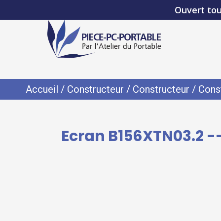
Ouvert tou
Accueil
/
Constructeur
/
Constructeur
/
Cons
Ecran B156XTN03.2 --