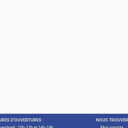
IRES D’OUVERTURES :
NOUS TROUVE
 vendredi : 10h-13h et 14h-19h
Mon compte