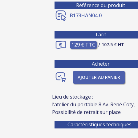
Référence du produit
B173HAN04.0
Tarif
129 € TTC
/
107.5 € HT
Acheter
AJOUTER AU PANIER
Lieu de stockage :
l’atelier du portable 8 Av. René Coty,
Possibilité de retrait sur place
Caractèristiques techniques :