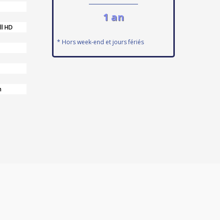
1 an
ll HD
* Hors week-end et jours fériés
n