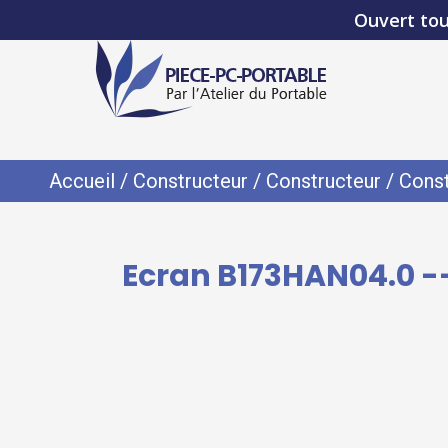
Ouvert tou
Accueil
/
Constructeur
/
Constructeur
/
Const
Ecran B173HAN04.0 --