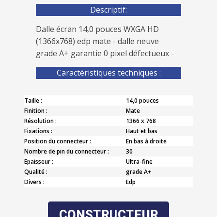
Descriptif:
Dalle écran 14,0 pouces WXGA HD
(1366x768) edp mate - dalle neuve
grade A+ garantie 0 pixel défectueux -
Caractèristiques techniques :
Taille :
14,0 pouces
Finition :
Mate
Résolution :
1366 x 768
Fixations :
Haut et bas
Position du connecteur :
En bas à droite
Nombre de pin du connecteur :
30
Epaisseur :
Ultra-fine
Qualité :
grade A+
Divers :
Edp
CONSTRUCTEUR