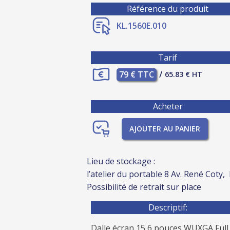
Référence du produit
KL.1560E.010
Tarif
79 € TTC
/
65.83 € HT
Acheter
AJOUTER AU PANIER
Lieu de stockage :
l’atelier du portable 8 Av. René Coty,
Possibilité de retrait sur place
Descriptif:
Dalle écran 15,6 pouces WUXGA Ful