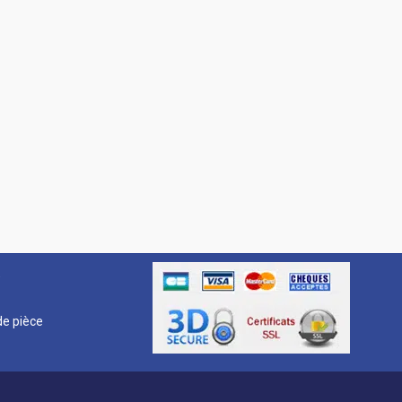
R
e pièce