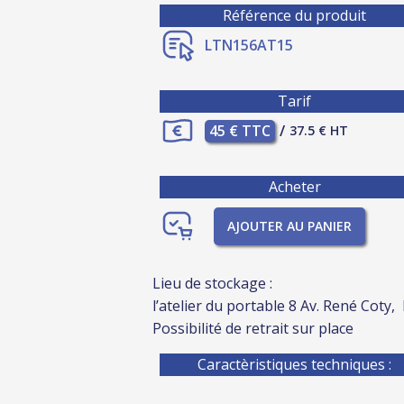
Référence du produit
LTN156AT15
Tarif
45 € TTC
/
37.5 € HT
Acheter
AJOUTER AU PANIER
Lieu de stockage :
l’atelier du portable 8 Av. René Coty,
Possibilité de retrait sur place
Caractèristiques techniques :