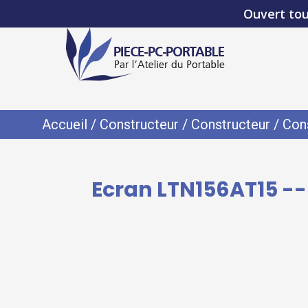
Ouvert tou
Accueil
/
Constructeur
/
Constructeur
/
Con
Ecran LTN156AT15 --