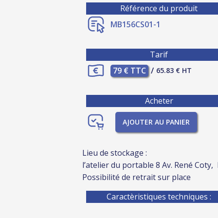
Référence du produit
MB156CS01-1
Tarif
79 € TTC
/
65.83 € HT
Acheter
AJOUTER AU PANIER
Lieu de stockage :
l’atelier du portable 8 Av. René Coty,
Possibilité de retrait sur place
Caractèristiques techniques :