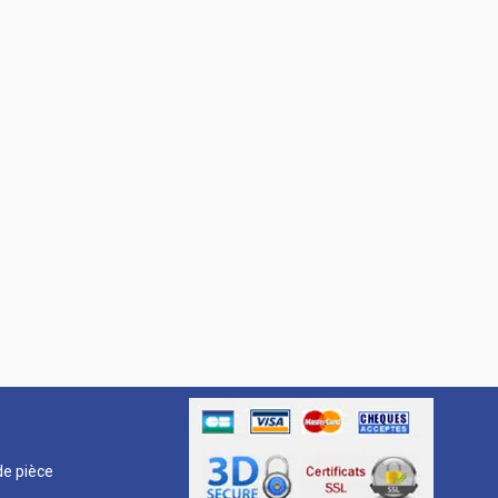
R
e pièce