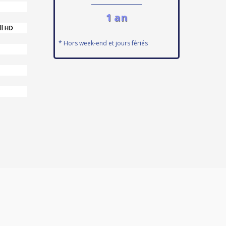
1 an
ll HD
* Hors week-end et jours fériés