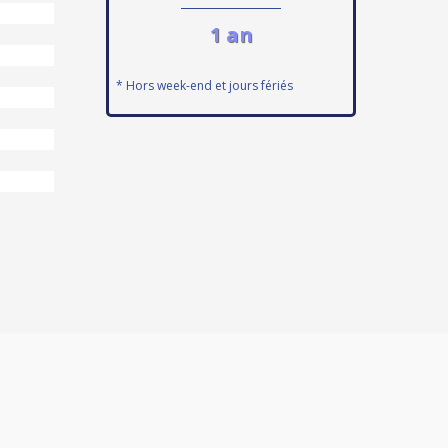
1 an
* Hors week-end et jours fériés