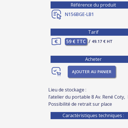
Référence du produit
N156BGE-LB1
Tarif
59 € TTC
/
49.17 € HT
Acheter
AJOUTER AU PANIER
Lieu de stockage :
l’atelier du portable 8 Av. René Coty,
Possibilité de retrait sur place
Caractèristiques techniques :