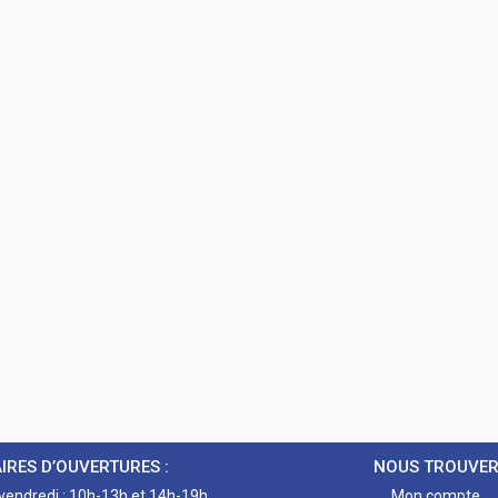
IRES D’OUVERTURES :
NOUS TROUVE
 vendredi : 10h-13h et 14h-19h
Mon compte