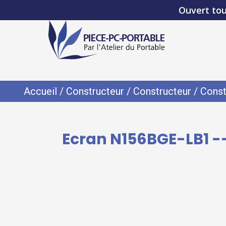
Ouvert tou
Accueil
/
Constructeur
/
Constructeur
/
Const
Ecran N156BGE-LB1 --