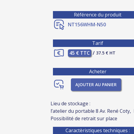
Référence du produit
NT156WHM-N50
Tarif
45 € TTC
/
37.5 € HT
Acheter
AJOUTER AU PANIER
Lieu de stockage :
l’atelier du portable 8 Av. René Coty,
Possibilité de retrait sur place
Caractèristiques techniques :