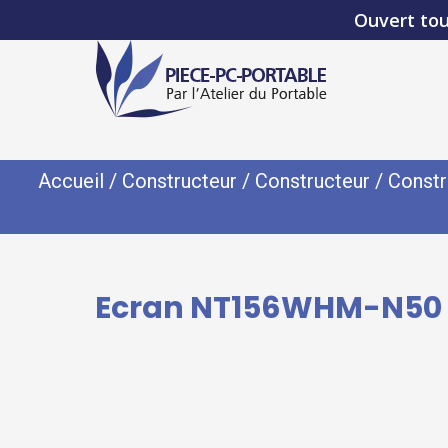
Ouvert tou
Accueil
/
Constructeur
/
Constructeur
/
Constr
Ecran NT156WHM-N50 --