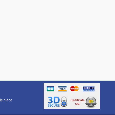
R
e pièce