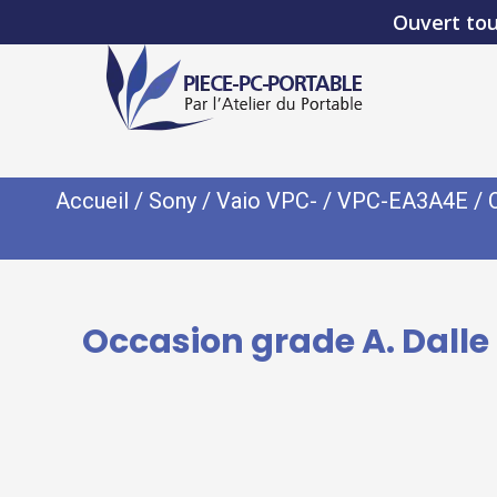
Ouvert tou
Accueil
/
Sony
/
Vaio VPC-
/
VPC-EA3A4E
/ 
Occasion grade A. Dalle