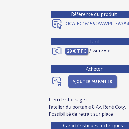
Référence du produit
OCA_EC1615SOVAVPC-EA3A4
Tarif
29 € TTC
/
24.17 € HT
Acheter
AJOUTER AU PANIER
Lieu de stockage :
l’atelier du portable 8 Av. René Coty,
Possibilité de retrait sur place
Caractèristiques techniques :