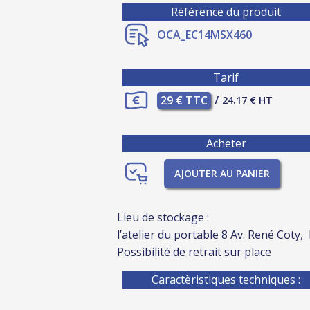
Référence du produit
OCA_EC14MSX460
Tarif
29 € TTC
/
24.17 € HT
Acheter
AJOUTER AU PANIER
Lieu de stockage :
l’atelier du portable 8 Av. René Coty,
Possibilité de retrait sur place
Caractèristiques techniques :