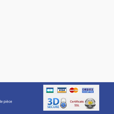
R
e pièce