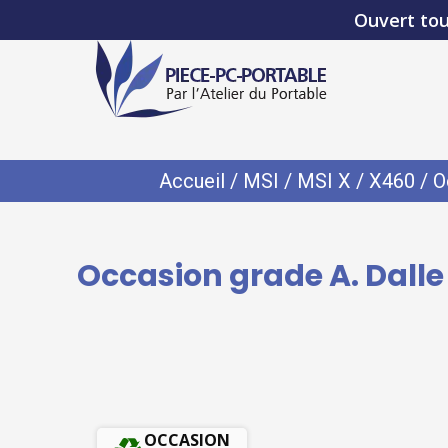
Ouvert tou
Accueil
/
MSI
/
MSI X
/
X460
/ O
Occasion grade A. Dalle
OCCASION