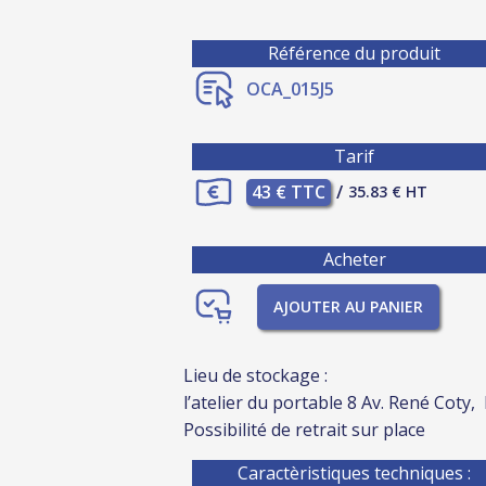
Référence du produit
OCA_015J5
Tarif
43 € TTC
/
35.83 € HT
Acheter
AJOUTER AU PANIER
Lieu de stockage :
l’atelier du portable 8 Av. René Coty,
Possibilité de retrait sur place
Caractèristiques techniques :