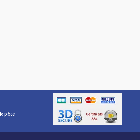
R
e pièce