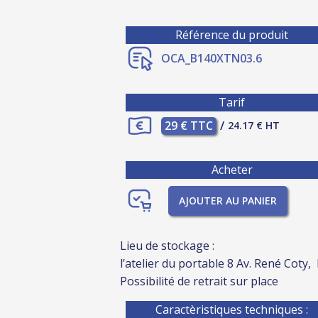
Référence du produit
OCA_B140XTN03.6
Tarif
29 € TTC
/
24.17 € HT
Acheter
AJOUTER AU PANIER
Lieu de stockage :
l’atelier du portable 8 Av. René Coty,
Possibilité de retrait sur place
Caractèristiques techniques :