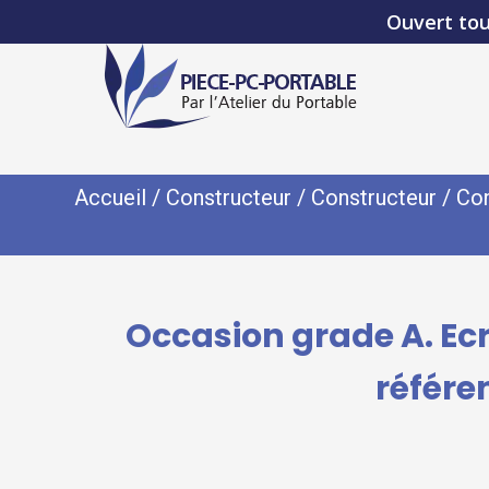
Ouvert tou
Accueil
/
Constructeur
/
Constructeur
/
Con
Occasion grade A. Ec
référe