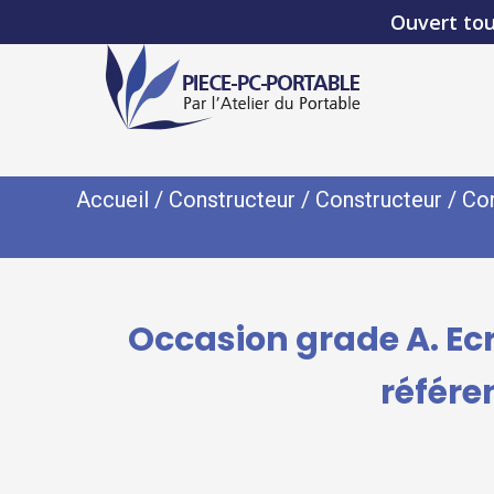
Ouvert tou
Accueil
/
Constructeur
/
Constructeur
/
Con
Occasion grade A. Ec
référe