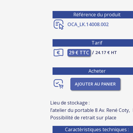
Référence du produit
OCA_LK.14008.002
Tarif
29 € TTC
/
24.17 € HT
Acheter
AJOUTER AU PANIER
Lieu de stockage :
l’atelier du portable 8 Av. René Coty,
Possibilité de retrait sur place
Caractèristiques techniques :