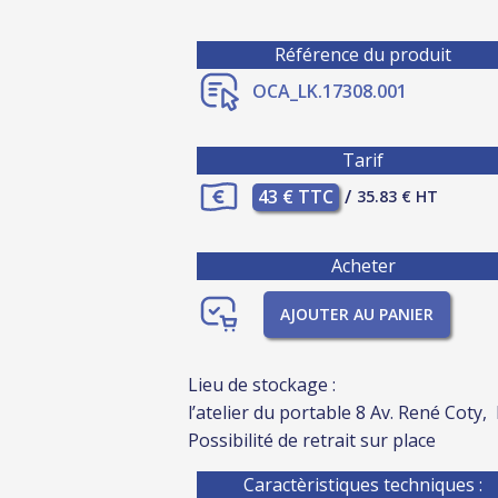
Référence du produit
OCA_LK.17308.001
Tarif
43 € TTC
/
35.83 € HT
Acheter
AJOUTER AU PANIER
Lieu de stockage :
l’atelier du portable 8 Av. René Coty,
Possibilité de retrait sur place
Caractèristiques techniques :