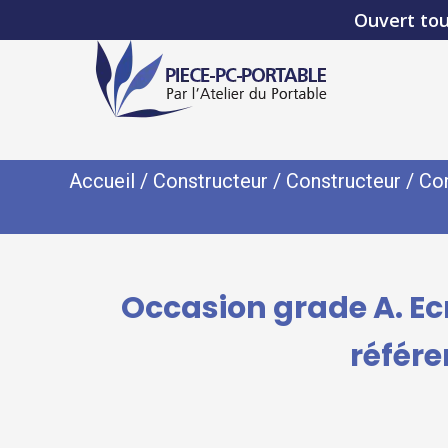
Ouvert tou
Accueil
/
Constructeur
/
Constructeur
/
Con
Occasion grade A. Ec
référ