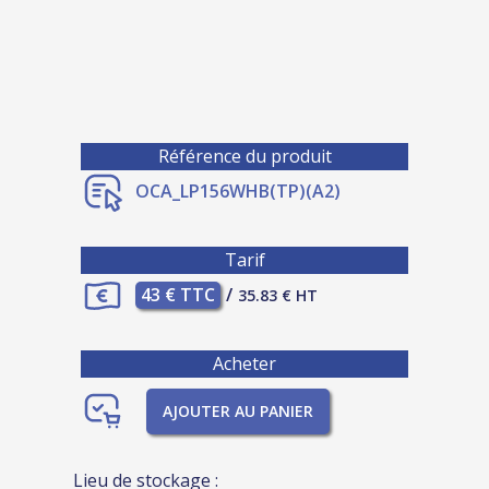
Référence du produit
OCA_LP156WHB(TP)(A2)
Tarif
43 € TTC
/
35.83 € HT
Acheter
AJOUTER AU PANIER
Lieu de stockage :