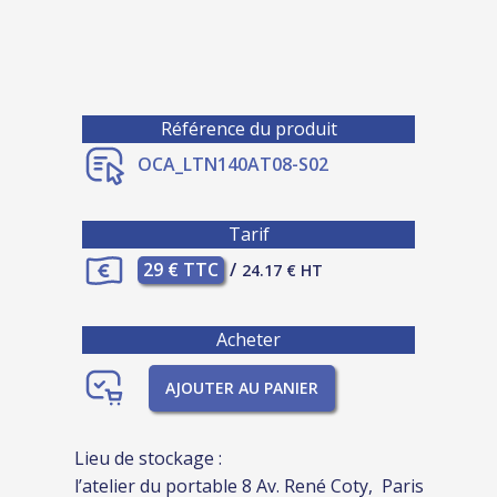
Référence du produit
OCA_LTN140AT08-S02
Tarif
29 € TTC
/
24.17 € HT
Acheter
AJOUTER AU PANIER
Lieu de stockage :
l’atelier du portable 8 Av. René Coty, Paris