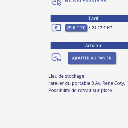
FDCNACASA315-58
Tarif
29 € TTC
/
24.17 € HT
Acheter
AJOUTER AU PANIER
Lieu de stockage :
l’atelier du portable 8 Av. René Coty,
Possibilité de retrait sur place