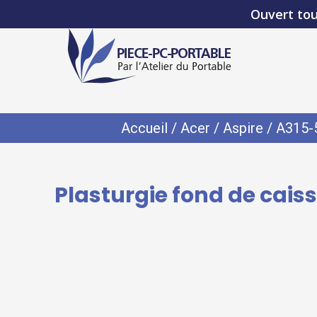
Ouvert tou
Accueil
/
Acer
/
Aspire
/
A315-
Plasturgie fond de caiss