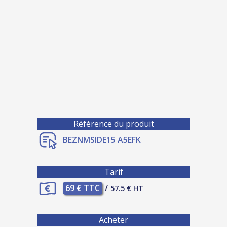
Référence du produit
BEZNMSIDE15 A5EFK
Tarif
69 € TTC
/
57.5 € HT
Acheter