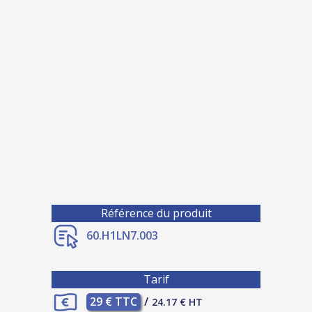
Référence du produit
60.H1LN7.003
Tarif
29 € TTC
/
24.17 € HT