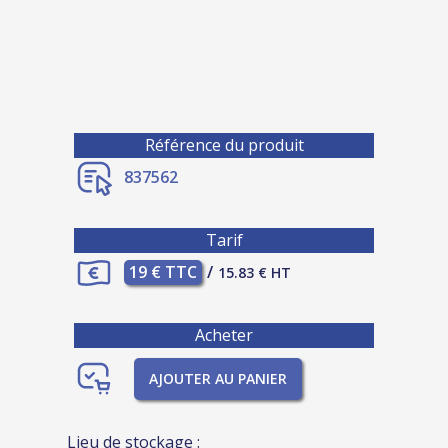
Référence du produit
837562
Tarif
19 € TTC
/
15.83 € HT
Acheter
AJOUTER AU PANIER
Lieu de stockage :