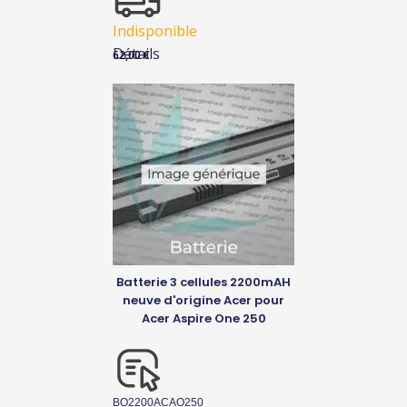
Indisponible
Détails
62,00
€
Batterie 3 cellules 2200mAH
neuve d'origine Acer pour
Acer Aspire One 250
BO2200ACAO250