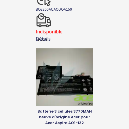
BO2200ACAODOA150
Indisponible
Détails
59,00
€
Batterie 3 cellules 3770MAH
neuve d'origine Acer pour
Acer Aspire AO1-132