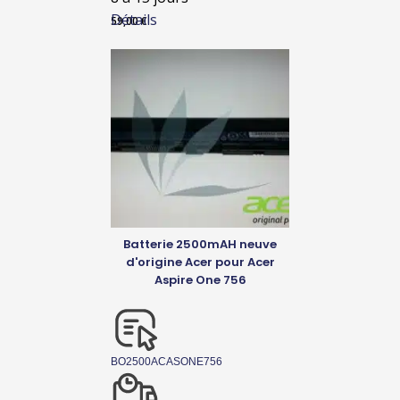
Détails
59,00
€
Batterie 2500mAH neuve
d'origine Acer pour Acer
Aspire One 756
BO2500ACASONE756