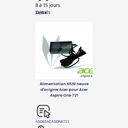
8 à 15 jours
Détails
32,90
€
Alimentation 65W neuve
d'origine Acer pour Acer
Aspire One 721
ASO65ACASONE721