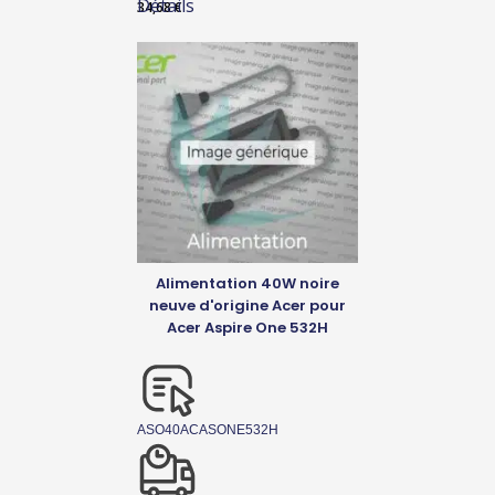
Détails
34,68
€
Alimentation 40W noire
neuve d'origine Acer pour
Acer Aspire One 532H
ASO40ACASONE532H