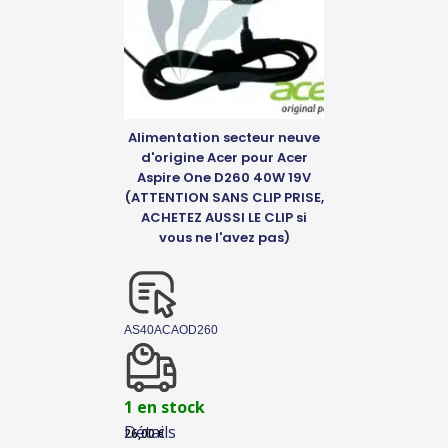
Alimentation secteur neuve
d'origine Acer pour Acer
Aspire One D260 40W 19V
(ATTENTION SANS CLIP PRISE,
ACHETEZ AUSSI LE CLIP si
vous ne l'avez pas)
AS40ACAOD260
1 en stock
Détails
26,00
€