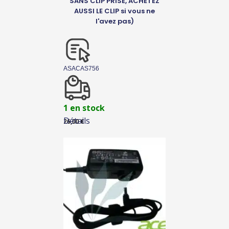
SANS CLIP PRISE, ACHETEZ
AUSSI LE CLIP si vous ne
l'avez pas)
ASACAS756
1 en stock
Détails
26,00
€