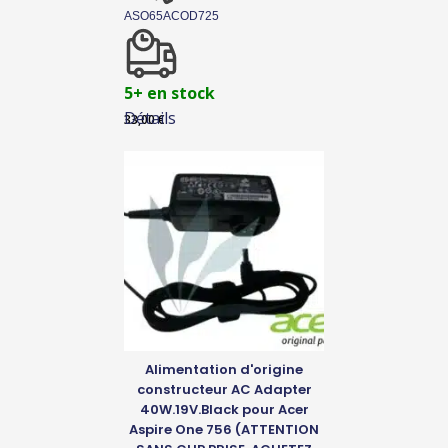
ASO65ACOD725
5+ en stock
Détails
33,00
€
Alimentation d'origine
constructeur AC Adapter
40W.19V.Black pour Acer
Aspire One 756 (ATTENTION