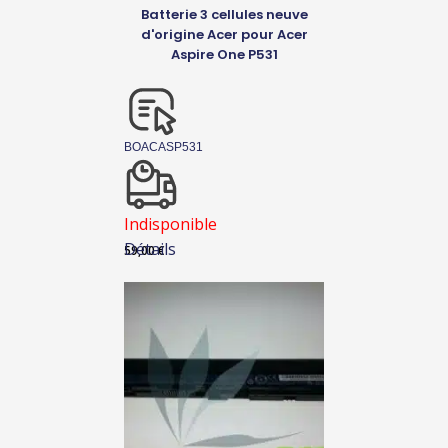
Batterie 3 cellules neuve
d'origine Acer pour Acer
Aspire One P531
BOACASP531
Indisponible
Détails
59,00
€