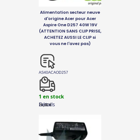
Alimentation secteur neuve
d'origine Acer pour Acer
Aspire One D257 40W 19V
(ATTENTION SANS CLIP PRISE,
ACHETEZ AUSSI LE CLIP si
vous ne l'avez pas)
AS40ACAOD257
1 en stock
Détails
26,00
€