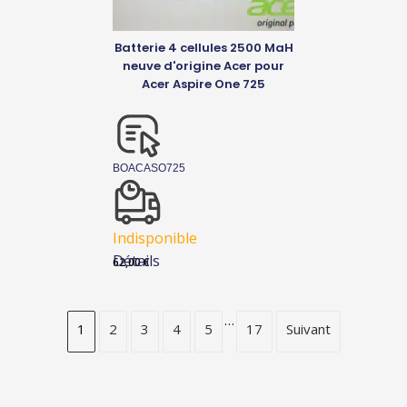
Batterie 4 cellules 2500 MaH
neuve d'origine Acer pour
Acer Aspire One 725
BOACASO725
Indisponible
Détails
62,00
€
…
1
2
3
4
5
17
Suivant