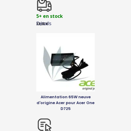
5+ en stock
Détails
33,00
€
Alimentation 65W neuve
d'origine Acer pour Acer One
D725