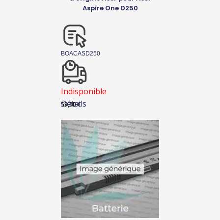
Aspire One D250
BOACASD250
Indisponible
Détails
59,00
€