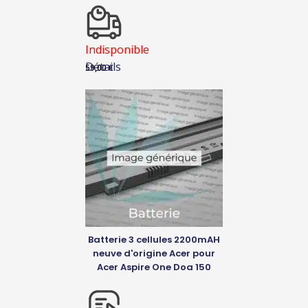
Indisponible
Détails
59,00
€
Batterie 3 cellules 2200mAH
neuve d'origine Acer pour
Acer Aspire One Doa 150