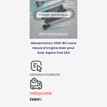
Alimentation 30W 19V noire
neuve d'origine Acer pour
Acer Aspire One 250
ASO30NACASONE250
Indisponible
Détails
34,68
€