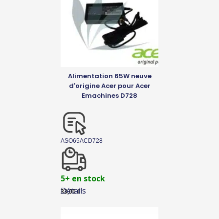
Alimentation 65W neuve
d'origine Acer pour Acer
Emachines D728
ASO65ACD728
5+ en stock
Détails
33,00
€