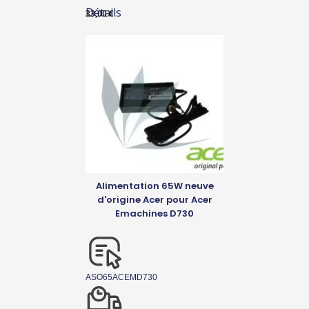
Détails
33,00
€
Alimentation 65W neuve
d'origine Acer pour Acer
Emachines D730
ASO65ACEMD730