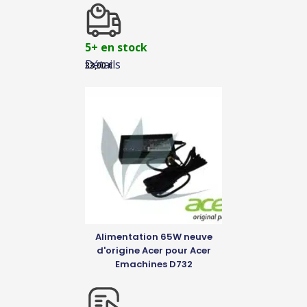
5+ en stock
Détails
33,00
€
Alimentation 65W neuve
d'origine Acer pour Acer
Emachines D732