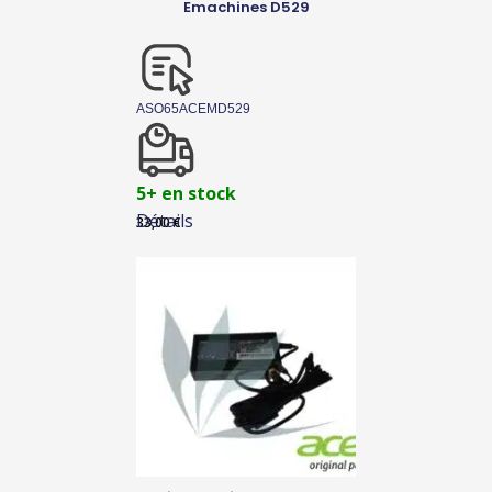
Emachines D529
ASO65ACEMD529
5+ en stock
Détails
33,00
€