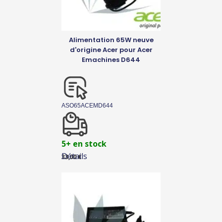
Alimentation 65W neuve
d'origine Acer pour Acer
Emachines D644
ASO65ACEMD644
5+ en stock
Détails
33,00
€