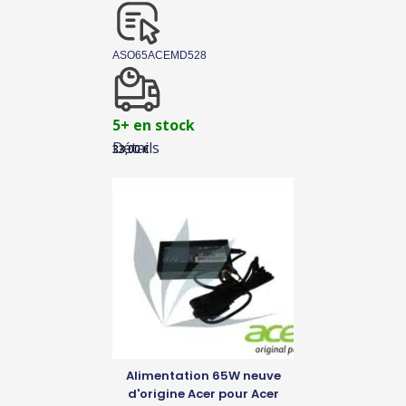
ASO65ACEMD528
5+ en stock
Détails
33,00
€
Alimentation 65W neuve
d'origine Acer pour Acer