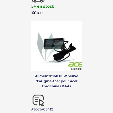
5+ en stock
Détails
33,00
€
Alimentation 65W neuve
d'origine Acer pour Acer
Emachines D442
ASO65ACD442