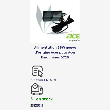
Alimentation 65W neuve
d'origine Acer pour Acer
Emachines D729
ASO65ACEMD729
5+ en stock
Détails
33,00
€