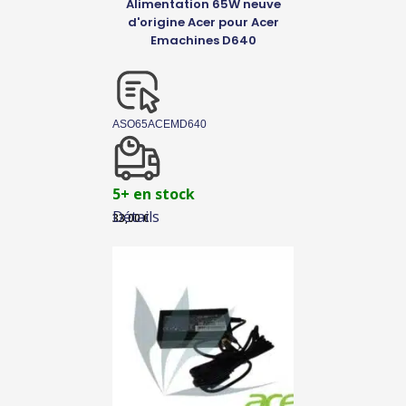
Alimentation 65W neuve
d'origine Acer pour Acer
Emachines D640
ASO65ACEMD640
5+ en stock
Détails
33,00
€