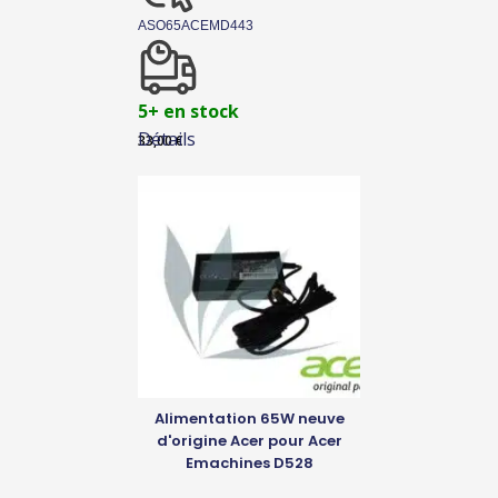
ASO65ACEMD443
5+ en stock
Détails
33,00
€
Alimentation 65W neuve
d'origine Acer pour Acer
Emachines D528