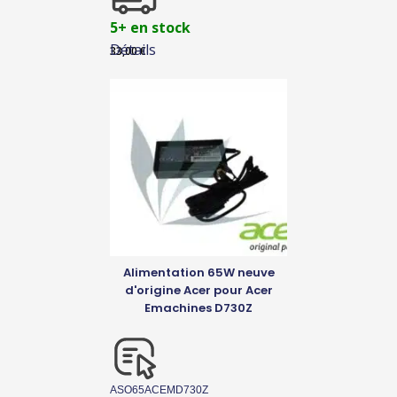
5+ en stock
Détails
33,00
€
Alimentation 65W neuve
d'origine Acer pour Acer
Emachines D730Z
ASO65ACEMD730Z