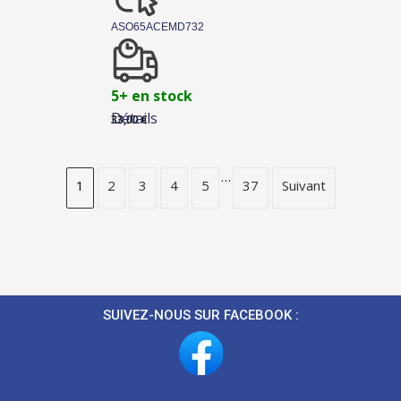
ASO65ACEMD732
5+ en stock
Détails
33,00
€
…
1
2
3
4
5
37
Suivant
SUIVEZ-NOUS SUR FACEBOOK :