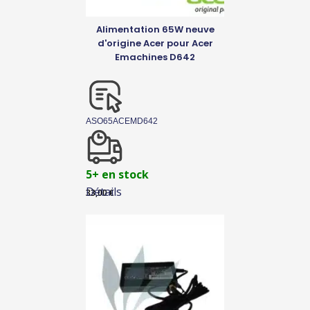
Alimentation 65W neuve
d'origine Acer pour Acer
Emachines D642
ASO65ACEMD642
5+ en stock
Détails
33,00
€