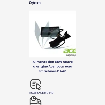
Détails
69,00
€
Alimentation 65W neuve
d'origine Acer pour Acer
Emachines D440
ASO65ACEMD440