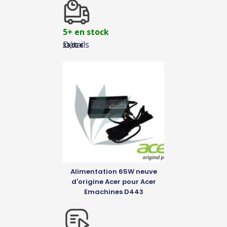
5+ en stock
Détails
33,00
€
Alimentation 65W neuve
d'origine Acer pour Acer
Emachines D443