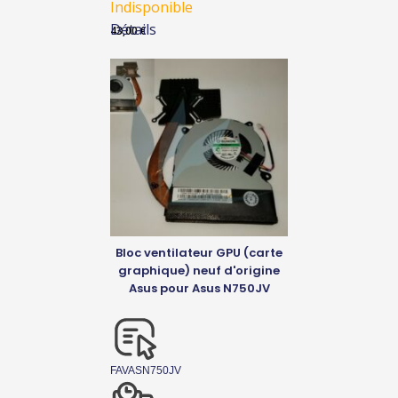
Indisponible
Détails
43,00
€
Bloc ventilateur GPU (carte
graphique) neuf d'origine
Asus pour Asus N750JV
FAVASN750JV