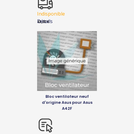
Indisponible
Détails
43,00
€
Bloc ventilateur neuf
d'origine Asus pour Asus
A42F