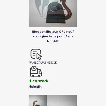
Bloc ventilateur CPU neuf
d'origine Asus pour Asus
N551JK
FANBCPUASN551JK
1 en stock
Détails
39,00
€