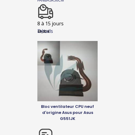
FANBASK56CM
8 à 15 jours
Détails
49,00
€
Bloc ventilateur CPU neuf
d'origine Asus pour Asus
G551JK