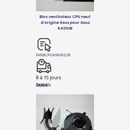
Bloc ventilateur CPU neuf
d'origine Asus pour Asus
K401UB
FANBCPUASK401UB
8 à 15 jours
Détails
39,00
€