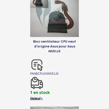
Bloc ventilateur CPU neuf
d'origine Asus pour Asus
N551JX
FANBCPUASN551JX
1 en stock
Détails
39,00
€