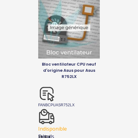
Bloc ventilateur CPU neuf
d'origine Asus pour Asus
R752LX
FANBCPUASR752LX
Indisponible
Détails
39,00
€