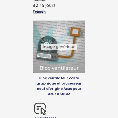
8 à 15 jours
Détails
49,00
€
Bloc ventilateur carte
graphique et processeur
neuf d'origine Asus pour
Asus K56CM