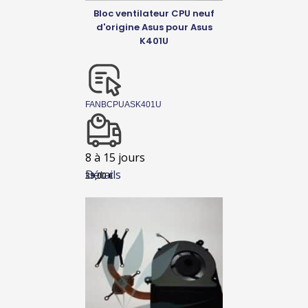
Bloc ventilateur CPU neuf
d'origine Asus pour Asus
K401U
FANBCPUASK401U
8 à 15 jours
Détails
39,00
€