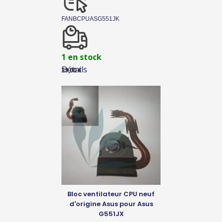
FANBCPUASG551JK
1 en stock
Détails
39,00
€
Bloc ventilateur CPU neuf
d'origine Asus pour Asus
G551JX