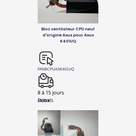
Bloc ventilateur CPU neuf
d'origine Asus pour Asus
K401UQ
FANBCPUASK401UQ
8 à 15 jours
Détails
39,00
€