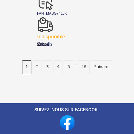
FANTMASG741JK
Indisponible
Détails
53,00
€
…
1
2
3
4
5
46
Suivant
SUIVEZ-NOUS SUR FACEBOOK :