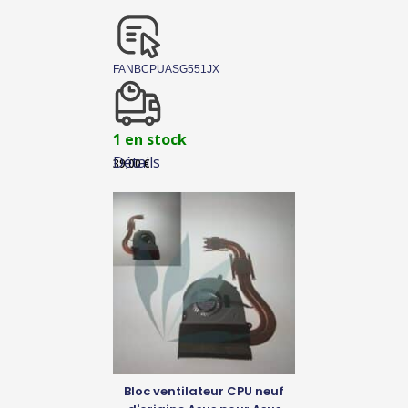
FANBCPUASG551JX
1 en stock
Détails
39,00
€
Bloc ventilateur CPU neuf