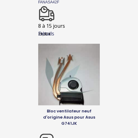
FANASA42F
8 à 15 jours
Détails
29,00
€
Bloc ventilateur neuf
d'origine Asus pour Asus
G741JK