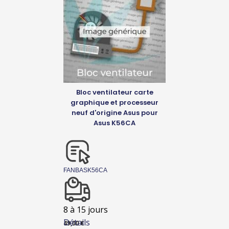
Bloc ventilateur carte
graphique et processeur
neuf d'origine Asus pour
Asus K56CA
FANBASK56CA
8 à 15 jours
Détails
49,00
€